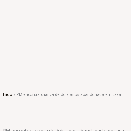
Ir
para
o
conteúdo
Início
»
PM encontra criança de dois anos abandonada em casa
PM encontra criança de dois anos abandonada em casa