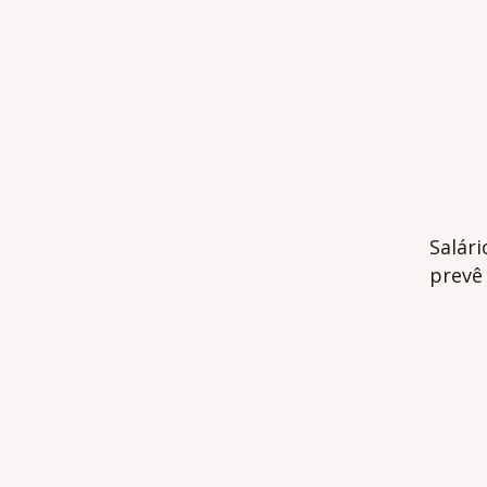
Salár
prevê