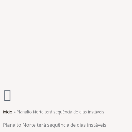
Ir
para
o
conteúdo
Início
»
Planalto Norte terá sequência de dias instáveis
Planalto Norte terá sequência de dias instáveis