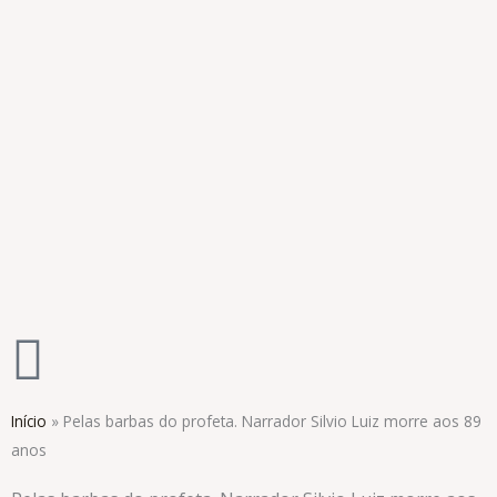
Ir
para
o
conteúdo
Início
»
Pelas barbas do profeta. Narrador Silvio Luiz morre aos 89
anos