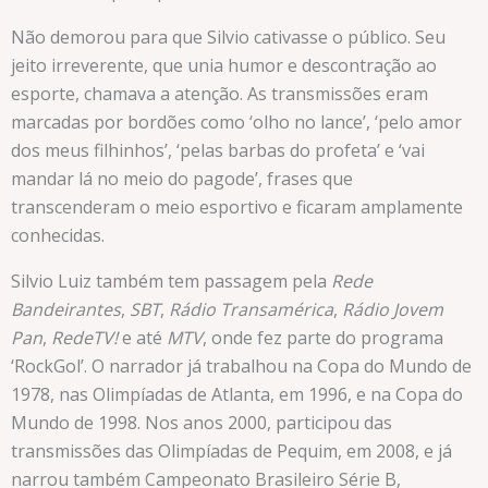
Não demorou para que Silvio cativasse o público. Seu
jeito irreverente, que unia humor e descontração ao
esporte, chamava a atenção. As transmissões eram
marcadas por bordões como ‘olho no lance’, ‘pelo amor
dos meus filhinhos’, ‘pelas barbas do profeta’ e ‘vai
mandar lá no meio do pagode’, frases que
transcenderam o meio esportivo e ficaram amplamente
conhecidas.
Silvio Luiz também tem passagem pela
Rede
Bandeirantes
,
SBT
,
Rádio Transamérica
,
Rádio Jovem
Pan
,
RedeTV!
e até
MTV
, onde fez parte do programa
‘RockGol’. O narrador já trabalhou na Copa do Mundo de
1978, nas Olimpíadas de Atlanta, em 1996, e na Copa do
Mundo de 1998. Nos anos 2000, participou das
transmissões das Olimpíadas de Pequim, em 2008, e já
narrou também Campeonato Brasileiro Série B,