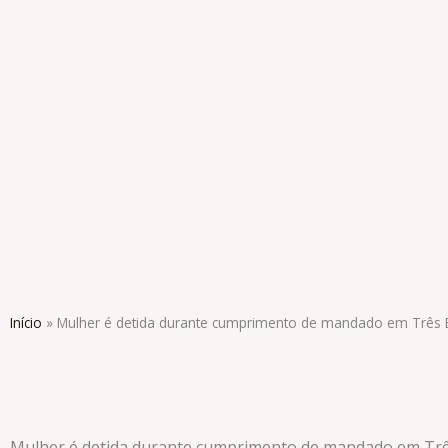
Ir
para
o
conteúdo
Início
»
Mulher é detida durante cumprimento de mandado em Três 
Mulher é detida durante cumprimento de mandado em Trê