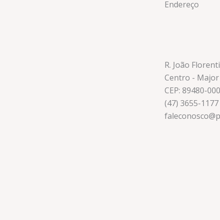
Endereço
R. João Florent
Centro - Major
CEP: 89480-00
(47) 3655-1177
faleconosco@p