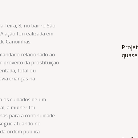
-feira, 8, no bairro São
A ação foi realizada em
de Canoinhas.
Projet
o mandado relacionado ao
quase 
 proveito da prostituição
entada, total ou
via crianças na
b os cuidados de um
l, a mulher foi
as para a continuidade
e segue atuando no
da ordem pública.