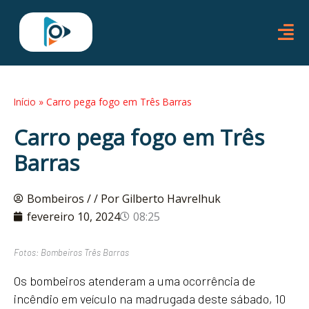
Ir
para
o
conteúdo
Início
»
Carro pega fogo em Três Barras
Carro pega fogo em Três
Barras
Bombeiros /
/ Por Gilberto Havrelhuk
fevereiro 10, 2024
08:25
Fotos: Bombeiros Três Barras
Os bombeiros atenderam a uma ocorrência de
incêndio em veículo na madrugada deste sábado, 10