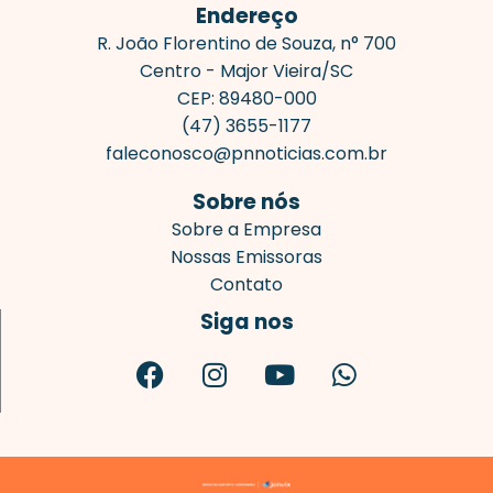
Endereço
R. João Florentino de Souza, n° 700
Centro - Major Vieira/SC
CEP: 89480-000
(47) 3655-1177
faleconosco@pnnoticias.com.br
Sobre nós
Sobre a Empresa
Nossas Emissoras
Contato
Siga nos
F
I
Y
W
a
n
o
h
c
s
u
a
e
t
t
t
b
a
u
s
o
g
b
a