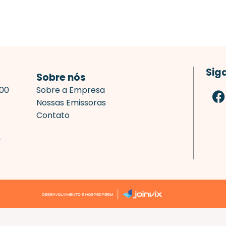
Sig
Sobre nós
F
700
Sobre a Empresa
a
Nossas Emissoras
c
Contato
e
b
r
o
o
k