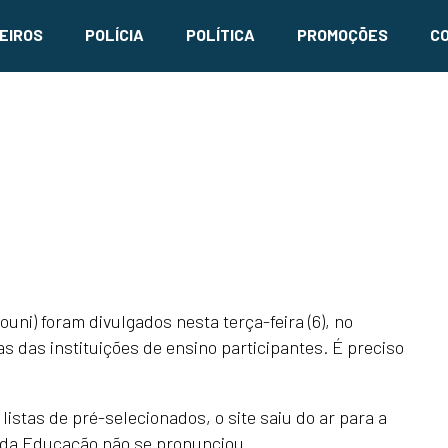
EIROS
POLÍCIA
POLÍTICA
PROMOÇÕES
C
ni) foram divulgados nesta terça-feira (6), no
s das instituições de ensino participantes. É preciso
istas de pré-selecionados, o site saiu do ar para a
o da Educação não se pronunciou