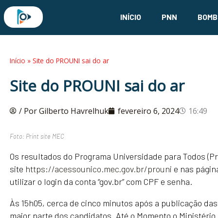
Ir
INÍCIO
PNN
BOMB
para
o
conteúdo
Início
»
Site do PROUNI sai do ar
Site do PROUNI sai do ar
/ Por Gilberto Havrelhuk
fevereiro 6, 2024
16:49
Foto: Print site MEC
Os resultados do Programa Universidade para Todos (Prou
site
https://acessounico.mec.gov.br/prouni
e nas página
utilizar o login da conta “gov.br” com CPF e senha.
Às 15h05, cerca de cinco minutos após a publicação das l
maior parte dos candidatos. Até o Momento o Ministéri