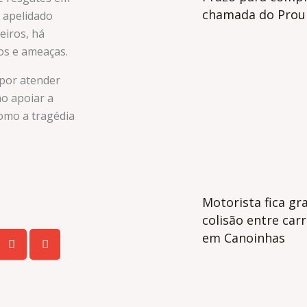
chamada do Proun
 apelidado
eiros, há
os e ameaças.
 por atender
o apoiar a
omo a tragédia
Motorista fica gr
colisão entre car
em Canoinhas