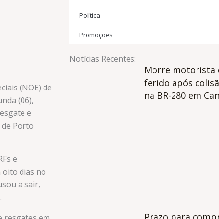
Política
Promoções
Notícias Recentes:
Morre motorista 
ferido após colis
eciais (NOE) de
na BR-280 em Can
nda (06),
resgate e
 de Porto
RFs e
 oito dias no
usou a sair,
.
Prazo para comp
e resgates em