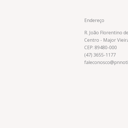
Endereço
R. João Florentino d
Centro - Major Vieir
CEP: 89480-000
(47) 3655-1177
faleconosco@pnnoti