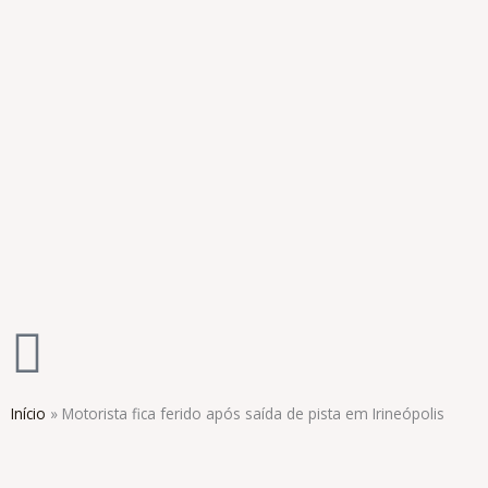
Ir
para
o
conteúdo
Início
»
Motorista fica ferido após saída de pista em Irineópolis