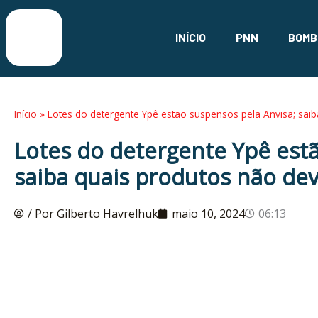
Ir
para
INÍCIO
PNN
BOMB
o
conteúdo
Início
»
Lotes do detergente Ypê estão suspensos pela Anvisa; sai
Lotes do detergente Ypê estã
saiba quais produtos não de
/ Por Gilberto Havrelhuk
maio 10, 2024
06:13