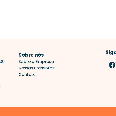
Sig
Sobre nós
F
700
Sobre a Empresa
a
Nossas Emissoras
c
Contato
e
b
r
o
o
k