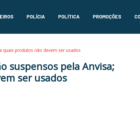
EIROS
POLÍCIA
POLÍTICA
PROMOÇÕES
C
ba quais produtos não devem ser usados
o suspensos pela Anvisa;
vem ser usados