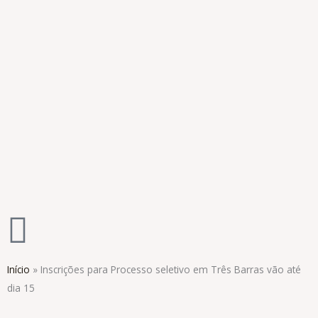
Ir
para
o
conteúdo
Início
»
Inscrições para Processo seletivo em Três Barras vão até
dia 15