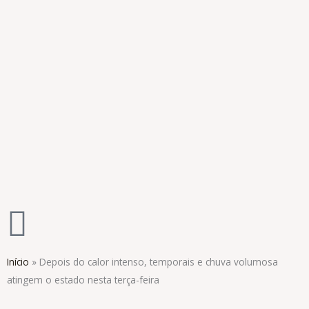
Ir
para
o
conteúdo
Início
»
Depois do calor intenso, temporais e chuva volumosa
atingem o estado nesta terça-feira