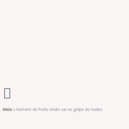
Ir
para
o
conteúdo
Início
»
Homem de Porto União cai no golpe do nudes