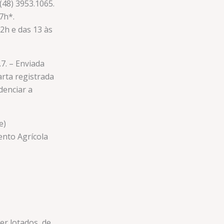
(48) 3953.1065.
7h*.
12h e das 13 às
.7. – Enviada
rta registrada
denciar a
e)
nto Agrícola
er lotados, de