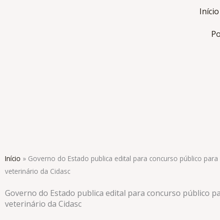
Ir
Início
para
o
Po
conteúdo
Início
»
Governo do Estado publica edital para concurso público par
veterinário da Cidasc
Governo do Estado publica edital para concurso público p
veterinário da Cidasc