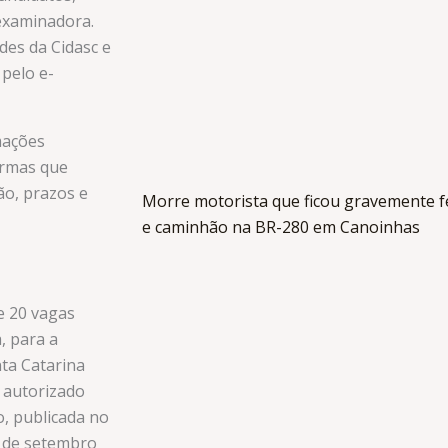
examinadora.
des da Cidasc e
 pelo e-
mações
ormas que
ão, prazos e
Morre motorista que ficou gravemente fe
e caminhão na BR-280 em Canoinhas
e 20 vagas
, para a
ta Catarina
e autorizado
, publicada no
14 de setembro