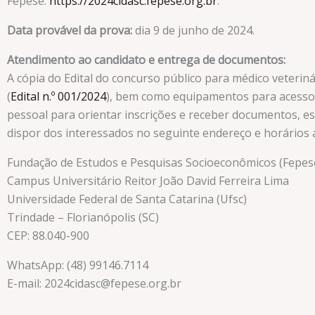
Fepese:
https://2024cidasc.fepese.org.br
.
Data provável da prova:
dia 9 de junho de 2024.
Atendimento ao candidato e entrega de documentos:
A cópia do Edital do concurso público para médico veteriná
(
Edital n.º 001/2024
), bem como equipamentos para acesso 
pessoal para orientar inscrições e receber documentos, e
dispor dos interessados no seguinte endereço e horários 
Fundação de Estudos e Pesquisas Socioeconômicos (Fepes
Campus Universitário Reitor João David Ferreira Lima
Universidade Federal de Santa Catarina (Ufsc)
Trindade – Florianópolis (SC)
CEP: 88.040-900
WhatsApp: (48) 99146.7114
E-mail: 2024cidasc@fepese.org.br