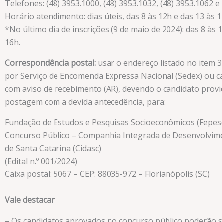
Telefones: (48) 3953.1000, (48) 3953.1032, (48) 3953.1062 e 
Horário atendimento: dias úteis, das 8 às 12h e das 13 às 1
*No último dia de inscrições (9 de maio de 2024): das 8 às 
16h.
Correspondência postal:
usar o endereço listado no item 3
por Serviço de Encomenda Expressa Nacional (Sedex) ou ca
com aviso de recebimento (AR), devendo o candidato provi
postagem com a devida antecedência, para:
Fundação de Estudos e Pesquisas Socioeconômicos (Fepes
Concurso Público – Companhia Integrada de Desenvolvime
de Santa Catarina (Cidasc)
(Edital n.º 001/2024)
Caixa postal: 5067 – CEP: 88035-972 – Florianópolis (SC)
Vale destacar
– Os candidatos aprovados no concurso público poderão s