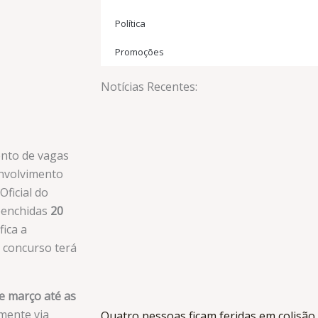
Política
Promoções
Notícias Recentes:
nto de vagas
nvolvimento
Oficial do
reenchidas
20
fica a
 concurso terá
de março até as
amente via
Quatro pessoas ficam feridas em colisã