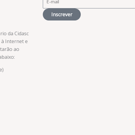
Inscrever
rio da Cidasc
à Internet e
starão ao
abaixo:
e)