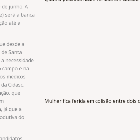
9 de junho. A
) será a banca
ção até a
que desde a
o de Santa
 a necessidade
o campo e na
vos médicos
da Cidasc.
ação, que
em
Mulher fica ferida em colisão entre dois
, já que a
odutiva do
andidatos,