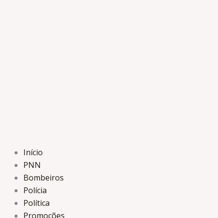
Ir
para
o
conteúdo
Início
PNN
Bombeiros
Polícia
Política
Promoções