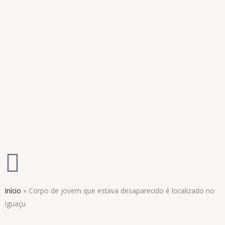
Ir
para
o
conteúdo
Início
»
Corpo de jovem que estava desaparecido é localizado no
Iguaçu