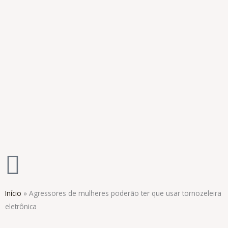
Ir
para
o
conteúdo
Início
»
Agressores de mulheres poderão ter que usar tornozeleira
eletrônica