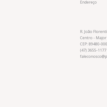
Endereço
R. João Florent
Centro - Major
CEP: 89480-00
(47) 3655-1177
faleconosco@p