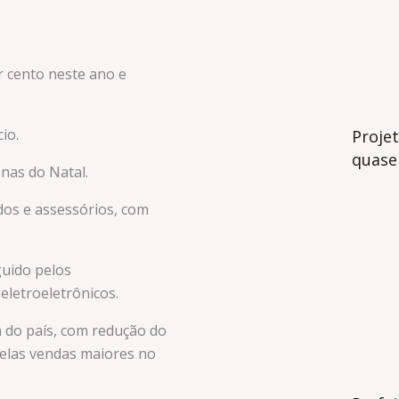
r cento neste ano e
io.
Projet
quase 
enas do Natal.
ados e assessórios, com
guido pelos
eletroeletrônicos.
 do país, com redução do
pelas vendas maiores no