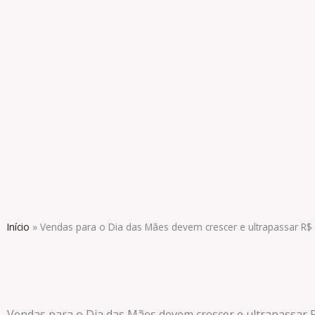
Ir
para
o
conteúdo
Início
»
Vendas para o Dia das Mães devem crescer e ultrapassar R$ 
Vendas para o Dia das Mães devem crescer e ultrapassar R