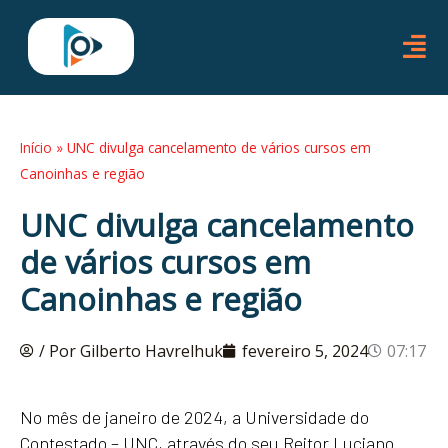
Ir
para
o
conteúdo
Início
»
UNC divulga cancelamento de vários cursos em
Canoinhas e região
UNC divulga cancelamento
de vários cursos em
Canoinhas e região
/ Por Gilberto Havrelhuk
fevereiro 5, 2024
07:17
No mês de janeiro de 2024, a Universidade do
Contestado – UNC, através do seu Reitor Luciano