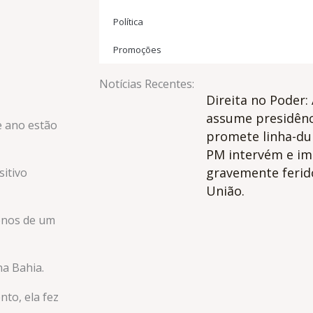
Política
Promoções
Notícias Recentes:
Direita no Poder: 
assume presidênc
e ano estão
promete linha-du
PM intervém e im
gravemente ferid
itivo
União.
enos de um
na Bahia.
to, ela fez