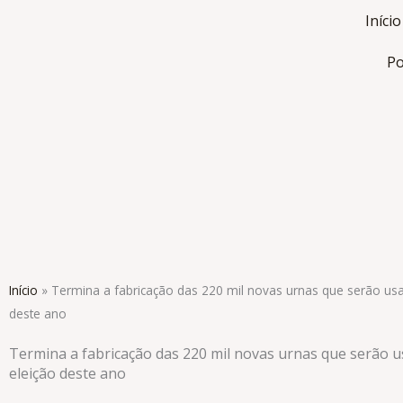
Ir
Início
para
o
Po
conteúdo
Início
»
Termina a fabricação das 220 mil novas urnas que serão usa
deste ano
Termina a fabricação das 220 mil novas urnas que serão 
eleição deste ano