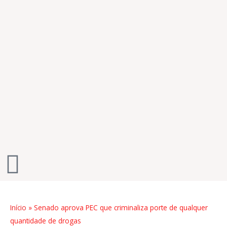
Ir
para
o
conteúdo
Início
»
Senado aprova PEC que criminaliza porte de qualquer
quantidade de drogas