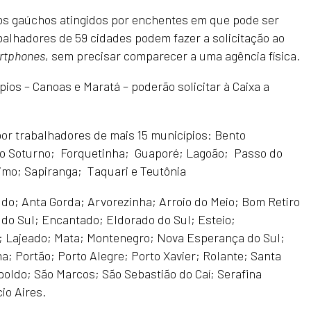
ípios gaúchos atingidos por enchentes em que pode ser
balhadores de 59 cidades podem fazer a solicitação ao
rtphones
, sem precisar comparecer a uma agência física.
ios – Canoas e Maratá – poderão solicitar à Caixa a
 por trabalhadores de mais 15 municípios: Bento
do Soturno; Forquetinha; Guaporé; Lagoão; Passo do
mo; Sapiranga; Taquari e Teutônia
udo; Anta Gorda; Arvorezinha; Arroio do Meio; Bom Retiro
do Sul; Encantado; Eldorado do Sul; Esteio;
ri; Lajeado; Mata; Montenegro; Nova Esperança do Sul;
; Portão; Porto Alegre; Porto Xavier; Rolante; Santa
poldo; São Marcos; São Sebastião do Caí; Serafina
io Aires.