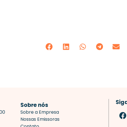
Sig
Sobre nós
F
700
Sobre a Empresa
a
Nossas Emissoras
c
Contato