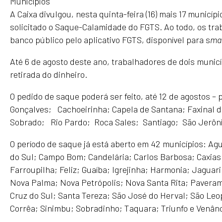
Municípios
A Caixa divulgou, nesta quinta-feira (16) mais 17 munic
solicitado o Saque-Calamidade do FGTS. Ao todo, os tra
banco público pelo aplicativo FGTS, disponível para s
ma
Até 6 de agosto deste ano, trabalhadores de dois municíp
retirada do dinheiro.
O pedido de saque poderá ser feito, até 12 de agostos –
Gonçalves; Cachoeirinha; Capela de Santana; Faxinal 
Sobrado; Rio Pardo; Roca Sales; Santiago; São Jerôni
O período de saque já está aberto em 42 municípios: Ag
do Sul; Campo Bom; Candelária; Carlos Barbosa; Caxias 
Farroupilha; Feliz; Guaíba; Igrejinha; Harmonia; Jagua
Nova Palma; Nova Petrópolis; Nova Santa Rita; Paverama
Cruz do Sul; Santa Tereza; São José do Herval; São Leo
Corrêa; Sinimbu; Sobradinho; Taquara; Triunfo e Venânc