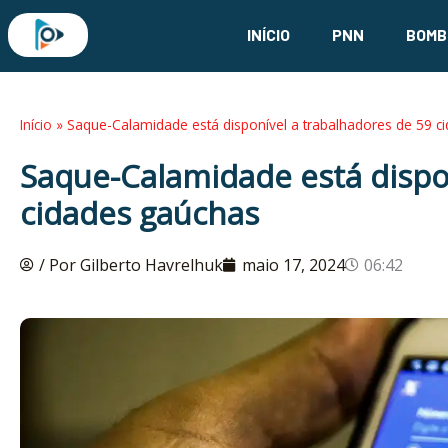
Ir
INÍCIO
PNN
BOMB
para
o
conteúdo
Início
»
Saque-Calamidade está disponível a trabalhadores de 59 c
Saque-Calamidade está dispo
cidades gaúchas
/ Por Gilberto Havrelhuk
maio 17, 2024
06:42