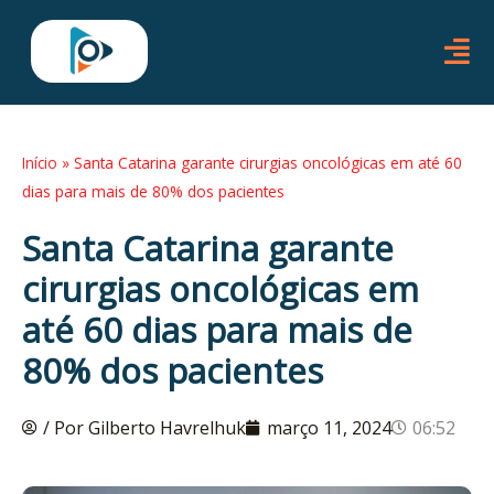
Ir
para
o
conteúdo
Início
»
Santa Catarina garante cirurgias oncológicas em até 60
dias para mais de 80% dos pacientes
Santa Catarina garante
cirurgias oncológicas em
até 60 dias para mais de
80% dos pacientes
/ Por Gilberto Havrelhuk
março 11, 2024
06:52