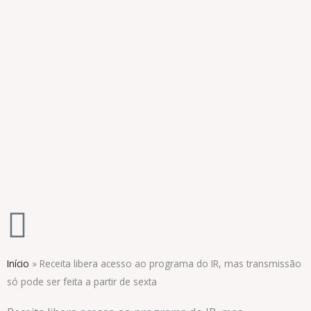
Ir
para
o
conteúdo
Início
»
Receita libera acesso ao programa do IR, mas transmissão
só pode ser feita a partir de sexta