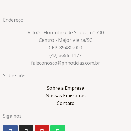
Endereço
R. João Florentino de Souza, n° 700
Centro - Major Vieira/SC
CEP: 89480-000
(47) 3655-1177
faleconosco@pnnoticias.com.br
Sobre nós
Sobre a Empresa
Nossas Emissoras
Contato
Siga nos
F
I
Y
W