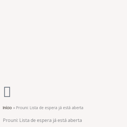
Ir
para
o
conteúdo
Início
»
Prouni: Lista de espera já está aberta
Prouni: Lista de espera já está aberta