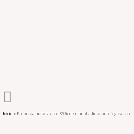
Ir
para
o
conteúdo
Início
»
Proposta autoriza até 35% de etanol adicionado à gasolina