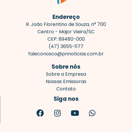
Endereço
R. João Florentino de Souza, n° 700
Centro - Major Vieira/SC
CEP: 89480-000
(47) 3655-1177
faleconosco@pnnoticias.com.br
Sobre nós
Sobre a Empresa
Nossas Emissoras
Contato
Siga nos
F
I
Y
W
a
n
o
h
c
s
u
a
e
t
t
t