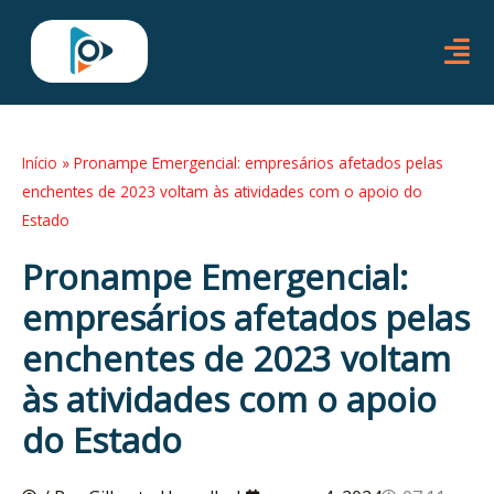
Ir
para
o
conteúdo
Início
»
Pronampe Emergencial: empresários afetados pelas
enchentes de 2023 voltam às atividades com o apoio do
Estado
Pronampe Emergencial:
empresários afetados pelas
enchentes de 2023 voltam
às atividades com o apoio
do Estado