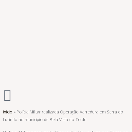
Ir
para
o
conteúdo
Início
»
Polícia Militar realizada Operação Varredura em Serra do
Lucindo no município de Bela Vista do Toldo