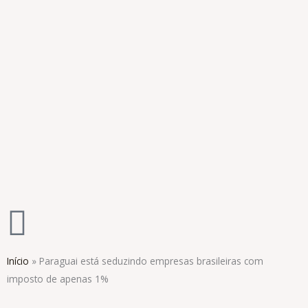
Ir
para
o
conteúdo
Início
»
Paraguai está seduzindo empresas brasileiras com
imposto de apenas 1%