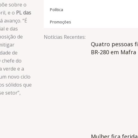
spõe sobre o
Política
il, e o
PL das
á avanço. “É
Promoções
al e das
posição de
Notícias Recentes:
Quatro pessoas fi
mitigar
BR-280 em Mafra
edade de
O chefe do
 verde e a
 um novo ciclo
os sólidos que
e setor”,
Mulher fica ferid