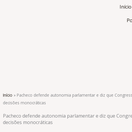
Ir
Início
para
o
Po
conteúdo
Início
»
Pacheco defende autonomia parlamentar e diz que Congresso
decisões monocráticas
Pacheco defende autonomia parlamentar e diz que Congre
decisões monocráticas