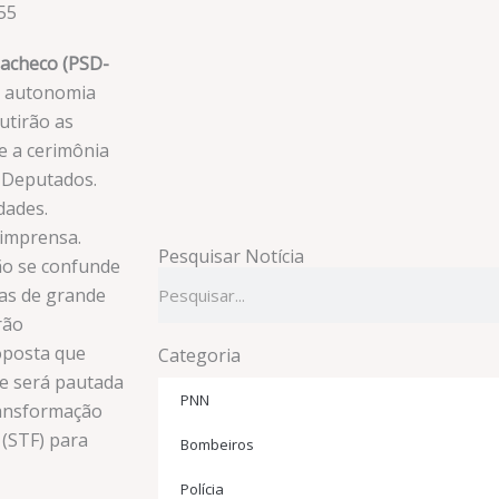
55
acheco (PSD-
da autonomia
utirão as
te a cerimônia
s Deputados.
dades.
 imprensa.
Pesquisar Notícia
ão se confunde
Pesquisar
mas de grande
rão
oposta que
Categoria
 e será pautada
PNN
ransformação
(STF) para
Bombeiros
Polícia