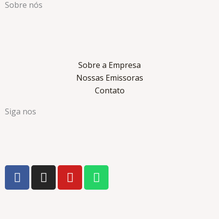
Sobre nós
Sobre a Empresa
Nossas Emissoras
Contato
Siga nos
F
I
Y
W
a
n
o
h
c
s
u
a
e
t
t
t