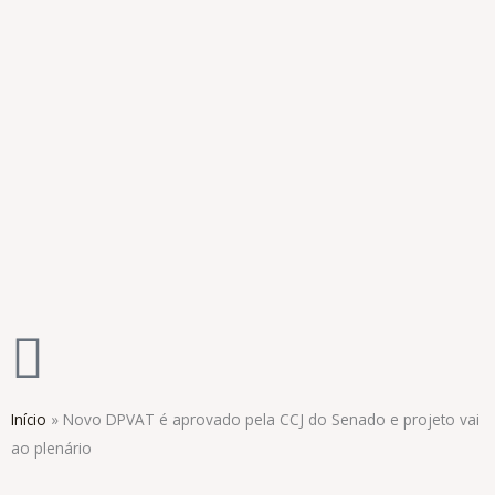
Ir
para
o
conteúdo
Início
»
Novo DPVAT é aprovado pela CCJ do Senado e projeto vai
ao plenário