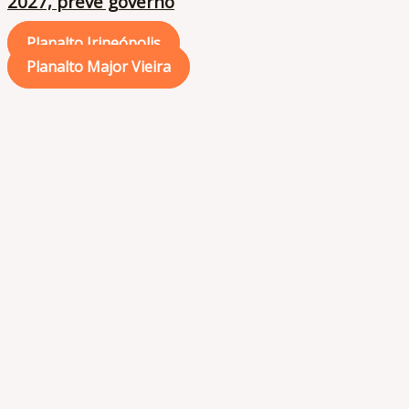
2027, prevê governo
Planalto Irineópolis
Planalto Major Vieira