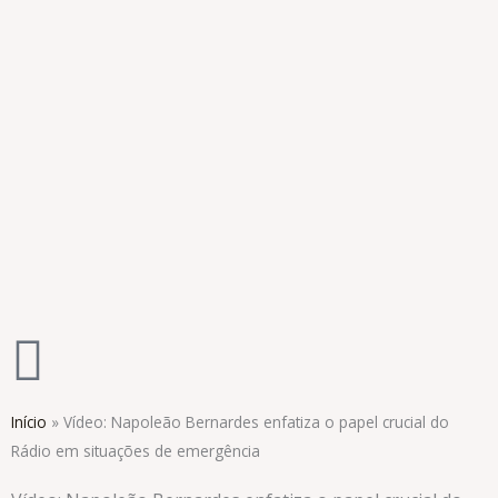
Ir
para
o
conteúdo
Início
»
Vídeo: Napoleão Bernardes enfatiza o papel crucial do
Rádio em situações de emergência