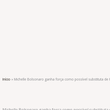
Ir
para
o
conteúdo
Início
»
Michelle Bolsonaro ganha força como possível substituta de F
Michelle Bolsonaro ganha força como possível substituta d