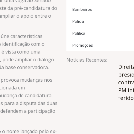
tar uma vaga ao Senado
ste da pré-candidatura do
Bombeiros
ampliar o apoio entre o
Polícia
Política
eúne características
e identificação com o
Promoções
a é vista como uma
, pode ampliar o diálogo
Notícias Recentes:
Direit
da base conservadora.
presi
ém provoca mudanças nos
contr
icionada em
PM in
mudança de candidatura
ferido
es para a disputa das duas
 defendem a participação
o o nome lançado pelo ex-