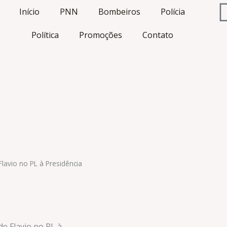
Início
PNN
Bombeiros
Polícia
Política
Promoções
Contato
lavio no PL à Presidência
e Flavio no PL à