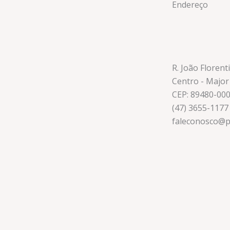
Endereço
R. João Florent
Centro - Major
CEP: 89480-00
(47) 3655-1177
faleconosco@p