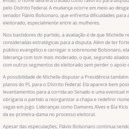
então, o nome dela era tratado como favorito para dispu
pelo Distrito Federal. A mudança ocorre em meio ao desga
senador Flávio Bolsonaro, que enfrenta dificuldades para 
eleitorado, especialmente entre as mulheres.
Nos bastidores do partido, a avaliação é de que Michelle r
consideradas estratégicas para a disputa. Além de ter fort
público evangélico e carregar o sobrenome Bolsonaro, el
liderança com tom mais moderado, o que, segundo aliados
com outros segmentos do eleitorado sem perder o apoio 
A possibilidade de Michelle disputar a Presidência tamb
planos do PL para o Distrito Federal. Ela aparece bem pos
levantamentos para a corrida ao Senado e uma eventual 
obrigaria o partido a reorganizar a chapa e redefinir nom
vagas em jogo. Lideranças como Damares Alves e Bia Kicis
da ex-primeira-dama no processo eleitoral.
Apesar das especulações, Flávio Bolsonaro continua send