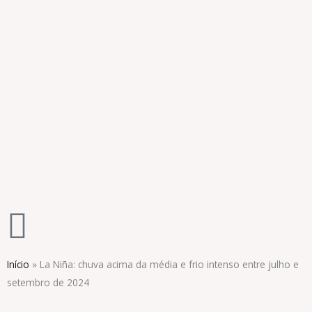
Ir
para
o
conteúdo
Início
»
La Niña: chuva acima da média e frio intenso entre julho e
setembro de 2024