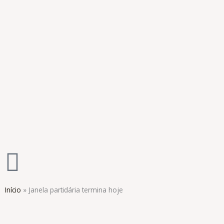
Ir
para
o
conteúdo
Início
»
Janela partidária termina hoje