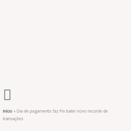
Ir
para
o
conteúdo
Início
»
Dia de pagamento faz Pix bater novo recorde de
transações