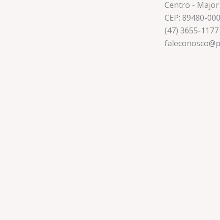
Centro - Major
CEP: 89480-00
(47) 3655-1177
faleconosco@p