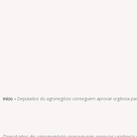
Ir
para
o
conteúdo
Início
»
Deputados do agronegócio conseguem aprovar urgência par
Deputados do agronegócio conseguem aprovar urgência p