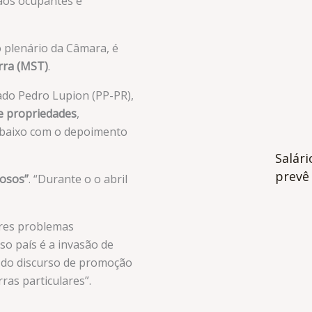
 aos ocupantes e
 plenário da Câmara, é
rra (MST)
.
ado Pedro Lupion (PP-PR),
de propriedades
,
abaixo com o depoimento
Salár
prevê
nosos”
. “Durante o o abril
ores problemas
o país é a invasão de
m do discurso de promoção
ras particulares”.