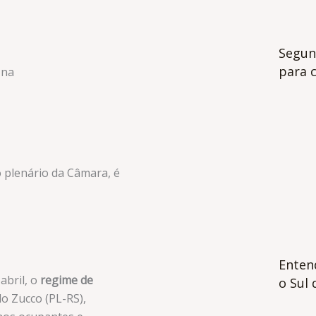
Segun
para 
 na
 plenário da Câmara, é
Enten
abril, o
regime de
o Sul 
do Zucco (PL-RS),