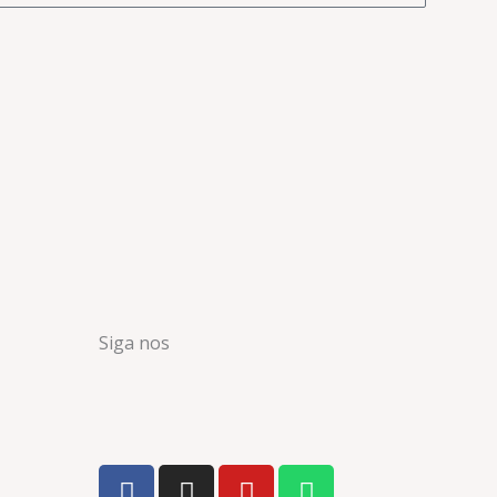
Siga nos
F
I
Y
W