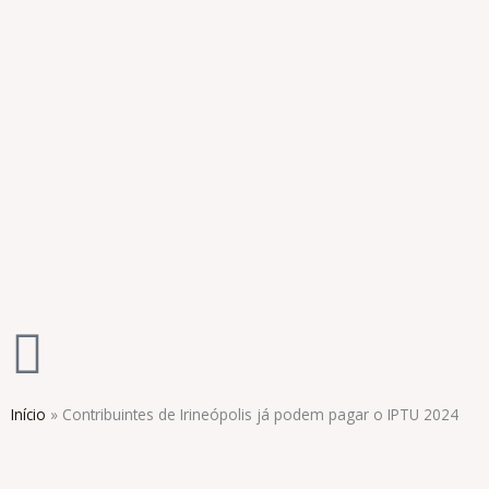
Ir
para
o
conteúdo
Início
»
Contribuintes de Irineópolis já podem pagar o IPTU 2024