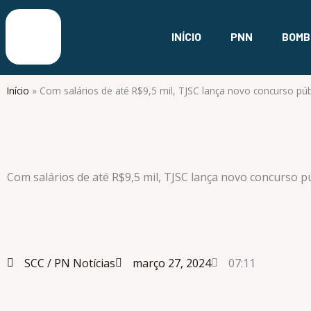
Ir
para
INÍCIO
PNN
BOMB
o
conteúdo
Início
»
Com salários de até R$9,5 mil, TJSC lança novo concurso púb
Com salários de até R$9,5 mil, TJSC lança novo concurso p
SCC /
PN Notícias
março 27, 2024
07:11