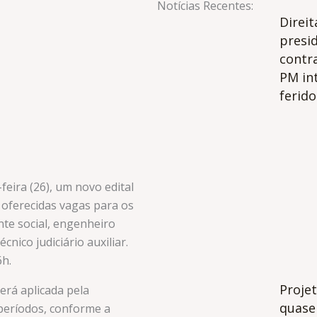
Notícias Recentes:
Direit
presi
contr
PM in
ferido
feira (26), um novo edital
o oferecidas vagas para os
ente social, engenheiro
técnico judiciário auxiliar.
6h.
Projet
erá aplicada pela
quase 
 períodos, conforme a