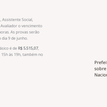
, Assistente Social,
 e Avaliador o vencimento
horas. As provas serão
 dia 9 de junho.
básico é de
R$ 5.515,07
,
s 15h às 19h, também no
Prefe
sobre 
Nacion