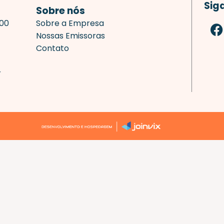
Sig
Sobre nós
F
700
Sobre a Empresa
a
Nossas Emissoras
c
Contato
e
b
r
o
o
k