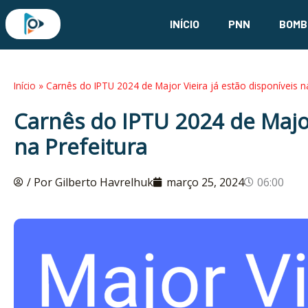
Ir
INÍCIO
PNN
BOMB
para
o
conteúdo
Início
»
Carnês do IPTU 2024 de Major Vieira já estão disponíveis na
Carnês do IPTU 2024 de Major
na Prefeitura
/ Por Gilberto Havrelhuk
março 25, 2024
06:00