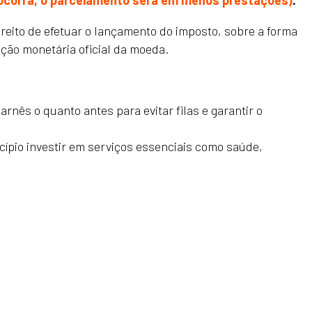
o ocorra, o parcelamento será em menos prestações)
.
reito de efetuar o lançamento do imposto, sobre a forma
eção monetária oficial da moeda.
rnês o quanto antes para evitar filas e garantir o
ípio investir em serviços essenciais como saúde,