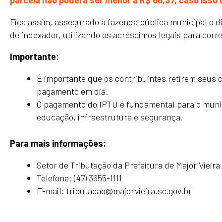
parcela não poderá ser menor a R$ 66,37, caso iss
Fica assim, assegurado à fazenda pública municipal o di
de indexador, utilizando os acréscimos legais para corr
Importante:
É importante que os contribuintes retirem seus ca
pagamento em dia.
O pagamento do IPTU é fundamental para o munic
educação, infraestrutura e segurança.
Para mais informações:
Setor de Tributação da Prefeitura de Major Vieira
Telefone: (47) 3655-1111
E-mail: tributacao@majorvieira.sc.gov.br