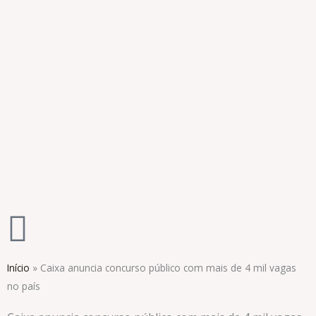
Ir
para
o
conteúdo
Início
»
Caixa anuncia concurso público com mais de 4 mil vagas
no país