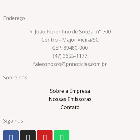
Endereço
R. João Florentino de Souza, n° 700
Centro - Major Vieira/SC
CEP: 89480-000
(47) 3655-1177
faleconosco@pnnoticias.com.br
Sobre nós
Sobre a Empresa
Nossas Emissoras
Contato
Siga nos
F
I
Y
W