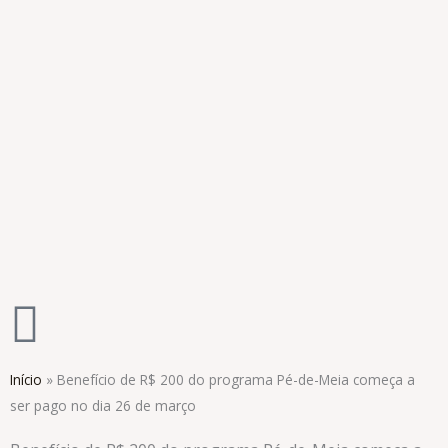
Ir
para
o
conteúdo
Início
»
Benefício de R$ 200 do programa Pé-de-Meia começa a
ser pago no dia 26 de março