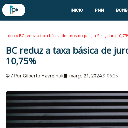
Ir
INÍCIO
PNN
BOMB
para
o
conteúdo
Início
»
BC reduz a taxa básica de juros do país, a Selic, para 10,7
BC reduz a taxa básica de juro
10,75%
/ Por Gilberto Havrelhuk
março 21, 2024
06:25