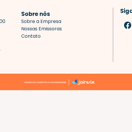
Sig
Sobre nós
F
700
Sobre a Empresa
a
Nossas Emissoras
c
Contato
e
b
r
o
o
k